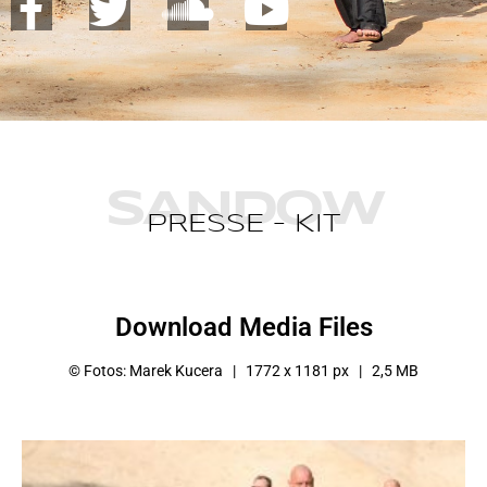
SANDOW
PRESSE – KIT
Download Media Files
© Fotos: Marek Kucera |
1772 x 1181 px | 2,5 MB