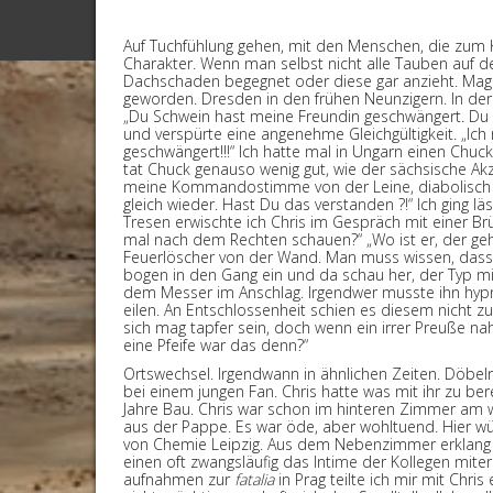
Auf Tuchfühlung gehen, mit den Menschen, die zum
Charakter. Wenn man selbst nicht alle Tauben auf 
Dachschaden begegnet oder diese gar anzieht. Magis
geworden. Dresden in den frühen Neunzigern. In der
„Du Schwein hast meine Freundin geschwängert. Du b
und verspürte eine angenehme Gleichgültigkeit. „Ic
geschwängert!!!“ Ich hatte mal in Ungarn einen Chuc
tat Chuck genauso wenig gut, wie der sächsische Akz
meine Kommandostimme von der Leine, diabolisch und
gleich wieder. Hast Du das verstanden ?!“ Ich ging 
Tresen erwischte ich Chris im Gespräch mit einer Br
mal nach dem Rechten schauen?“ „Wo ist er, der gehö
Feuerlöscher von der Wand. Man muss wissen, dass C
bogen in den Gang ein und da schau her, der Typ m
dem Messer im Anschlag. Irgendwer musste ihn hypno
eilen. An Entschlossenheit schien es diesem nicht 
sich mag tapfer sein, doch wenn ein irrer Preuße na
eine Pfeife war das denn?“
Ortswechsel. Irgendwann in ähnlichen Zeiten. Döbel
bei einem jungen Fan. Chris hatte was mit ihr zu be
Jahre Bau. Chris war schon im hinteren Zimmer am 
aus der Pappe. Es war öde, aber wohltuend. Hier wü
von Chemie Leipzig. Aus dem Nebenzimmer erklang Ge
einen oft zwangsläufig das Intime der Kollegen mite
aufnahmen zur
fatalia
in Prag teilte ich mir mit Chri