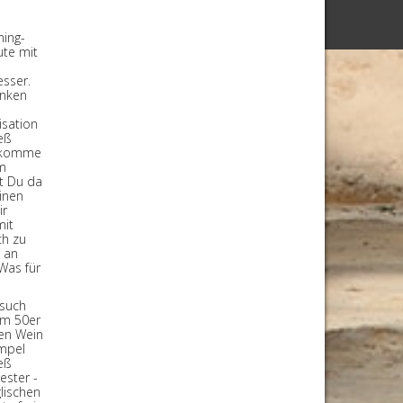
ning-
ute mit
esser.
unken
n
isation
eß
n komme
Am
st Du da
einen
ir
mit
ch zu
 an
Was für
esuch
em 50er
gen Wein
impel
eß
ester -
glischen