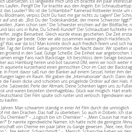
lich übersetzen. Es langweilte mich und ich brachte ein paar interessan
ins Laufen…Peng!!! Die Tür krachte aus den Angeln. Ein Schnauzbarttyp
ist das Luuder? Wo ist die Schlambbe?“ Kamerad Rottweiler linste um 
Du Blödmann, verpiss Dich! Du hast mir gar nichts zu sagen!“ Der Sch
e auf und ab. „Bist Du der Todeskandidat, der meine Schwester figgt?“
ollen. „Kann schon sein.“ Die Schwester erschien auf der Bildfläche, 
 und lass uns in Ruhe, Du Scheiß-Kunde!!“ Der Schnauzbart fuchtelte m
fer, zeigte Beinarbeit. Gleich würde etwas geschehen. Die Zeit ersta
ter oder gar beide. Oder wir alle zusammen waren gleich Hackfleisch
ieg? Was war da los? Man konnte doch auch friedlich feiern und sich h
wedel. Tag der Einheit. Genau genommen die Nacht davor. Wir spielten 
n grölend in den Saal. Gütige Scheiße. Die Einheit war angebrochen. 
 kamen einige Fans nach Backstage. Ich beschloss dem Gelage beizu
anker aus Hamburg herein und bot tausend DM, wenn wir noch weiter
h aquirierte kurzerhand einen gemischten Chor im Cast der Backsta
e. In Front davor saß nun der Banker auf einem Sessel, hinter ihm de
rtungen lagen im Raum. Wir gaben die „Internationale“ durch. Dann di
e die Faxen dicke und schickten uns prügelnde Ordner auf den Hals. W
sche. Salzwedel, Perle der Altmark, Deine Schenken lagen uns zu Füßen
sk und waren beizeiten sternhagelblau. Glück war möglich. Hart erarb
 Deutschland. Der Film spulte sich runter und verlosch. Irgendwann wur
zu kaufen.
n Jahren. Man schwamm ständig in einer Art Film durch die unmöglich
 mit den Drachen. Das half zu überleben. So auch in Döbeln. Ich star
 Du Chemiker?“ – „Logisch bin ich Chemiker.“ – „Mein Cousin hat mal b
diger?“ Er nannte irgendwelche Namen. Ich hatte nicht die geringste Ahnu
nnschaft von Chemie ein paar Jahre zu Gange gewesen. „Nee, nee, Ron
hn.“- „Nie gehört, Scharschmidt.“ – „Mensch, Scharschie haben wir den