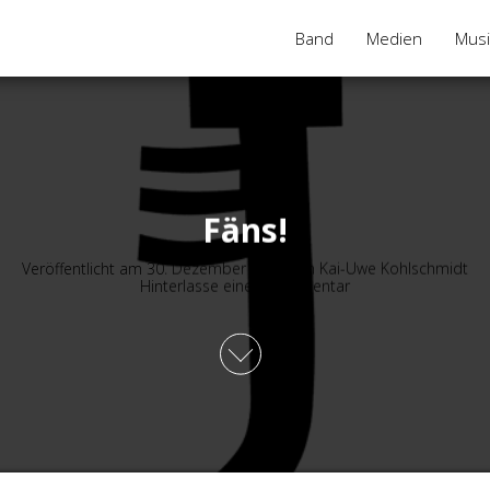
Band
Medien
Musi
Fäns!
Veröffentlicht am
30. Dezember 2016
von
Kai-Uwe Kohlschmidt
Hinterlasse einen Kommentar