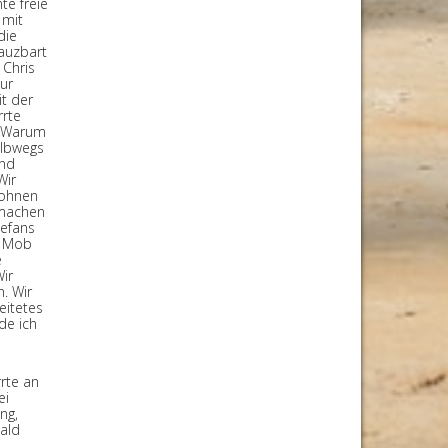
te freie
 mit
die
nauzbart
 Chris
nur
it der
rrte
. Warum
albwegs
und
Wir
wohnen
 machen
gefans
r Mob
e
ir
. Wir
eitetes
de ich
rte an
ei
ng,
ald