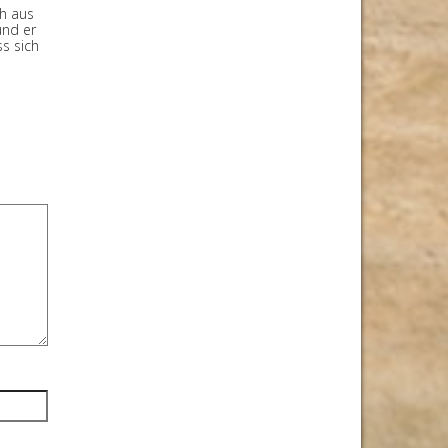
ch aus
und er
s sich