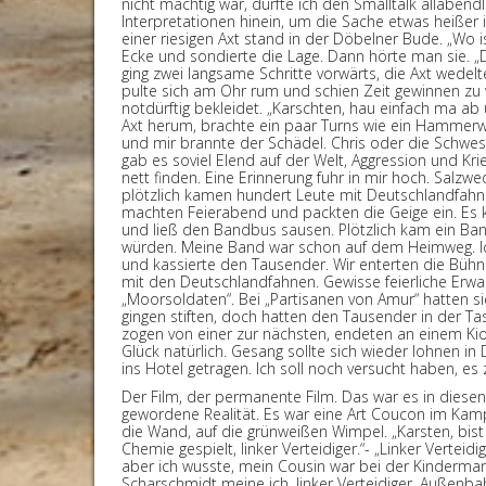
nicht mächtig war, durfte ich den Smalltalk allabend
Interpretationen hinein, um die Sache etwas heißer 
einer riesigen Axt stand in der Döbelner Bude. „Wo 
Ecke und sondierte die Lage. Dann hörte man sie. „
ging zwei langsame Schritte vorwärts, die Axt wedelt
pulte sich am Ohr rum und schien Zeit gewinnen zu w
notdürftig bekleidet. „Karschten, hau einfach ma ab
Axt herum, brachte ein paar Turns wie ein Hammerwer
und mir brannte der Schädel. Chris oder die Schwes
gab es soviel Elend auf der Welt, Aggression und Kr
nett finden. Eine Erinnerung fuhr in mir hoch. Salz
plötzlich kamen hundert Leute mit Deutschlandfahne
machten Feierabend und packten die Geige ein. Es
und ließ den Bandbus sausen. Plötzlich kam ein B
würden. Meine Band war schon auf dem Heimweg. Ic
und kassierte den Tausender. Wir enterten die Bühn
mit den Deutschlandfahnen. Gewisse feierliche Erwa
„Moorsoldaten“. Bei „Partisanen von Amur“ hatten si
gingen stiften, doch hatten den Tausender in der Ta
zogen von einer zur nächsten, endeten an einem Kio
Glück natürlich. Gesang sollte sich wieder lohnen in
ins Hotel getragen. Ich soll noch versucht haben, es 
Der Film, der permanente Film. Das war es in diese
gewordene Realität. Es war eine Art Coucon im Kampf
die Wand, auf die grünweißen Wimpel. „Karsten, bist
Chemie gespielt, linker Verteidiger.“- „Linker Vertei
aber ich wusste, mein Cousin war bei der Kinderma
Scharschmidt meine ich, linker Verteidiger, Außenba