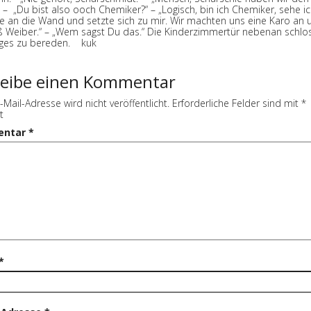
 – „Du bist also ooch Chemiker?“ – „Logisch, bin ich Chemiker, sehe i
e sie an die Wand und setzte sich zu mir. Wir machten uns eine Karo an 
ß Weiber.“ – „Wem sagst Du das.“ Die Kinderzimmertür nebenan schlos
niges zu bereden. kuk
reibe einen Kommentar
-Mail-Adresse wird nicht veröffentlicht.
Erforderliche Felder sind mit
*
t
entar
*
*