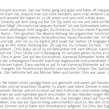
 Konzert kommen, das war früher gang und gebe und hatte oft Happe
dem Dach hat, braucht man sich nicht wundern, wenn man anderen Le
ch anzieht! Wir haben es so oft erlebt und sind nicht schlau draus
 Scheune auf dem Gang zur Bar. Ein Typ steht vor mir und zieht ein M
ist fällig!“ „He mach mal langsam Kumpel“. Ich war Gottseidank betr
h mach überhaupt nicht langsam, Du Drecksau, Du hast meine Freundi
k Norris – Film gesehen. Die alberne Wirkung der ungarischen Synchron
ent dem Anliegen meines rechtselbischen, neuen Freundes hier. Ich li
 kalt. „Hör mir zu. Du bleibst jetzt exakt hier stehen. Ich hingege
lässig an ihm vorbei, Richtung Bar. „Eh sag ma…Du Schwein, Du hast…“ 
ünetten. „Chris-Baby, da ist so ein Beknackter mit `nem Messer. Kann
rt mir.“ Chris setzte sich in Bewegung. Im vorrüber gehen fischte er 
hris in jener Zeit auf den Kosenamen „Kamerad Rottweiler“ hörte. W
it der schwangeren Freundin stand wie angewurzelt und unverändert 
tisiert haben. Dann wachte er auf. Er sah Kamerad Rottweiler auf si
zu mangeln. Der Feuerlöscher fauchte und spuckte Schaum. Der Sachse
ht…Der Gehörnte ließ das Messer fallen und türmte. Chris war sauer. „
n. Wir hatten einen Landgig hinter uns gebracht und waren auf Hausb
reden und wir brauchten Quartier. Es waren zwei kleine Zimmer in ein
werkeln. Berber und ich hockten auf dem Fußboden und tranken billi
rden wir wohl irgendwie gleich einschlafen. An den Wänden hingen W
kicher, ich steckte mir eine Karo an. Das beengte Leben auf Tour li
rleben. Das war bei Opa im Krieg wahrscheinlich auch so. Bei den Orch
s ein Zimmer und er hatte eine Amerikanerin aufgetan. Da Chris des En